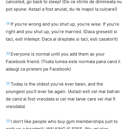
canceled, go back to sleep! (De ce stirile de dimineata nu
pot spune: Astazi a fost anulat, du-te inapoi la culcare!)
If you’re wrong and you shut up, you’re wise. If you’re
right and you shut up, you’re married. (Daca gresesti si
taci, esti intelept. Daca ai dreptate si taci, esti casatorit)
Everyone is normal until you add them as your
Facebook friend. (Toata lumea este normala pana cand ii
adaugi ca prieteni pe Facebook)
Today is the oldest you’ve ever been, and the
youngest you’ll ever be again. (Astazi esti cel mai batran
de cand ai fost vreodata si cel mai tanar care vei mai fi
vreodata)
I don’t like people who buy gym memberships just to
walk on a treadmill. WALKING IS FREE. (Nu-mi plac