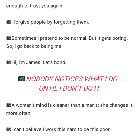
enough to trust you again!
I forgive people by forgetting them.
Sometimes I pretend to be normal. But it gets boring.
So, I go back to being me.
Hi, I’m James. Let’s bond.
NOBODY NOTICES WHAT I DO…
UNTIL I DON’T DO IT.
A woman’s mind is cleaner than a man’s: she changes it
more often.
I can’t believe I work this hard to be this poor.