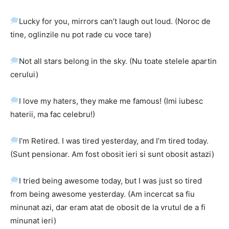
Lucky for you, mirrors can’t laugh out loud. (Noroc de
tine, oglinzile nu pot rade cu voce tare)
Not all stars belong in the sky. (Nu toate stelele apartin
cerului)
I love my haters, they make me famous! (Imi iubesc
haterii, ma fac celebru!)
I’m Retired. I was tired yesterday, and I’m tired today.
(Sunt pensionar. Am fost obosit ieri si sunt obosit astazi)
I tried being awesome today, but I was just so tired
from being awesome yesterday. (Am incercat sa fiu
minunat azi, dar eram atat de obosit de la vrutul de a fi
minunat ieri)