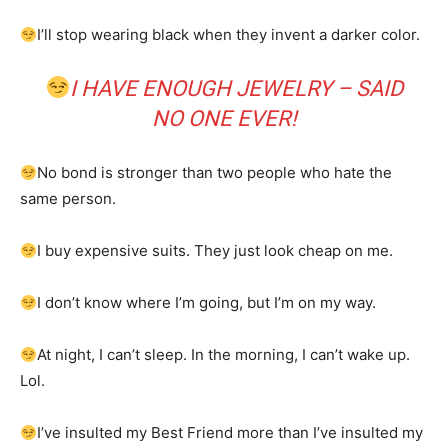
I’ll stop wearing black when they invent a darker color.
I HAVE ENOUGH JEWELRY – SAID
NO ONE EVER!
No bond is stronger than two people who hate the
same person.
I buy expensive suits. They just look cheap on me.
I don’t know where I’m going, but I’m on my way.
At night, I can’t sleep. In the morning, I can’t wake up.
Lol.
I’ve insulted my Best Friend more than I’ve insulted my