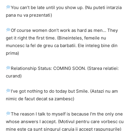
You can’t be late until you show up. (Nu puteti intarzia
pana nu va prezentati)
Of course women don’t work as hard as men… They
get it right the first time. (Bineinteles, femeile nu
muncesc la fel de greu ca barbatii. Ele inteleg bine din
prima)
Relationship Status: COMING SOON. (Starea relatiei:
curand)
I’ve got nothing to do today but Smile. (Astazi nu am
nimic de facut decat sa zambesc)
The reason I talk to myself is because I’m the only one
whose answers I accept. (Motivul pentru care vorbesc cu
mine este ca sunt singurul caruia ii accept raspunsurile)