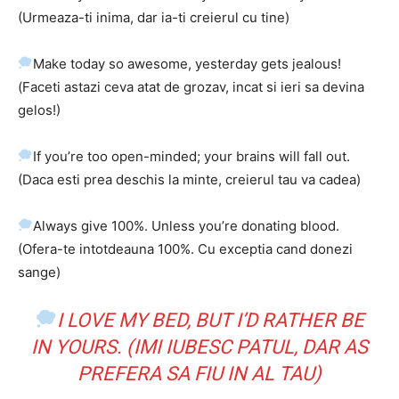
(Urmeaza-ti inima, dar ia-ti creierul cu tine)
Make today so awesome, yesterday gets jealous!
(Faceti astazi ceva atat de grozav, incat si ieri sa devina
gelos!)
If you’re too open-minded; your brains will fall out.
(Daca esti prea deschis la minte, creierul tau va cadea)
Always give 100%. Unless you’re donating blood.
(Ofera-te intotdeauna 100%. Cu exceptia cand donezi
sange)
I LOVE MY BED, BUT I’D RATHER BE
IN YOURS. (IMI IUBESC PATUL, DAR AS
PREFERA SA FIU IN AL TAU)