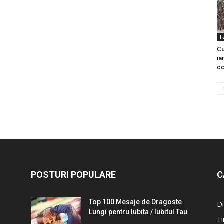
F
Cu
ia
co
POSTURI POPULARE
C
Top 100 Mesaje de Dragoste
Di
Lungi pentru Iubita / Iubitul Tau
Ti