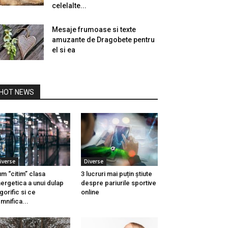
celelalte...
Mesaje frumoase si texte
amuzante de Dragobete pentru
el si ea
HOT NEWS
iverse
Diverse
m “citim” clasa
3 lucruri mai puțin știute
ergetica a unui dulap
despre pariurile sportive
igorific si ce
online
mnifica...