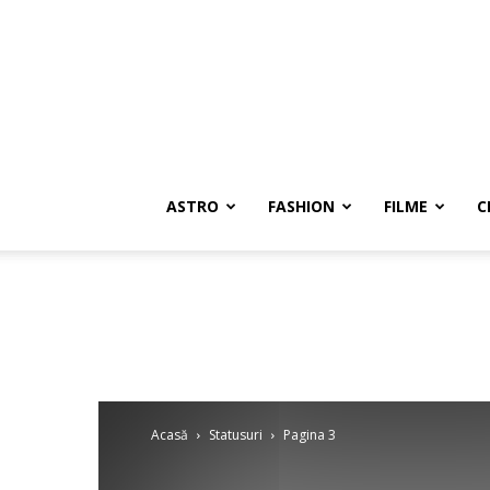
ASTRO
FASHION
FILME
C
Acasă
Statusuri
Pagina 3