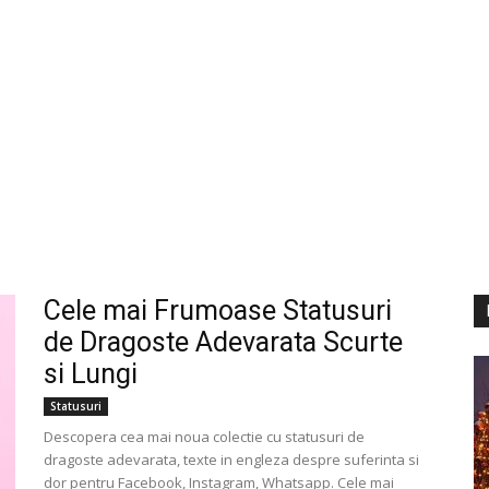
Cele mai Frumoase Statusuri
de Dragoste Adevarata Scurte
si Lungi
Statusuri
Descopera cea mai noua colectie cu statusuri de
dragoste adevarata, texte in engleza despre suferinta si
dor pentru Facebook, Instagram, Whatsapp. Cele mai