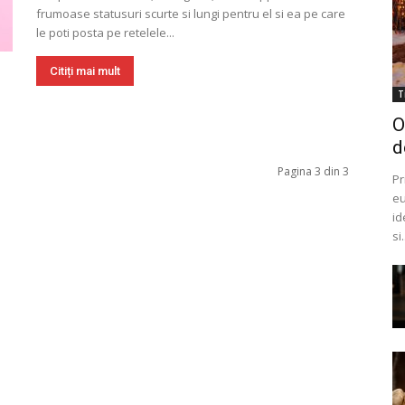
frumoase statusuri scurte si lungi pentru el si ea pe care
le poti posta pe retelele...
Citiți mai mult
T
O
d
Pagina 3 din 3
Pr
eu
id
si.