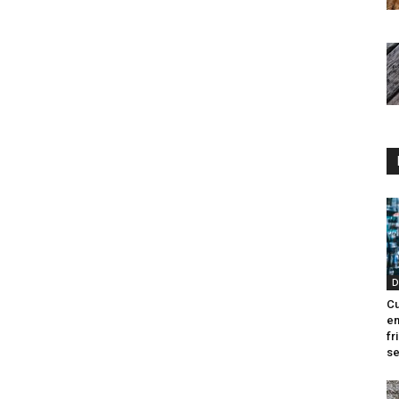
D
Cu
en
fr
se