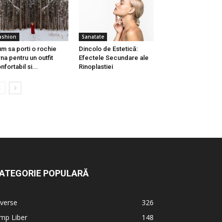
ashion
Sanatate
m sa porti o rochie
Dincolo de Estetică:
rna pentru un outfit
Efectele Secundare ale
nfortabil si...
Rinoplastiei
ATEGORIE POPULARĂ
verse
326
mp Liber
148