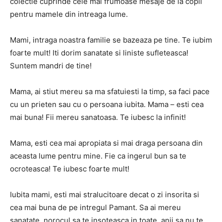
colectie cuprinde cele mai frumoase mesaje de la copii
pentru mamele din intreaga lume.
Mami, intraga noastra familie se bazeaza pe tine. Te iubim
foarte mult! Iti dorim sanatate si liniste sufleteasca!
Suntem mandri de tine!
Mama, ai stiut mereu sa ma sfatuiesti la timp, sa faci pace
cu un prieten sau cu o persoana iubita. Mama – esti cea
mai buna! Fii mereu sanatoasa. Te iubesc la infinit!
Mama, esti cea mai apropiata si mai draga persoana din
aceasta lume pentru mine. Fie ca ingerul bun sa te
ocroteasca! Te iubesc foarte mult!
Iubita mami, esti mai stralucitoare decat o zi insorita si
cea mai buna de pe intregul Pamant. Sa ai mereu
sanatate, norocul sa te insoteasca in toate, anii sa nu te