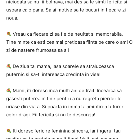
niciodata sa nu fii bolnava, mai des sa te simti fericita si
usoara ca o pana. Sa ai motive sa te bucuri in fiecare zi
noua.
Vreau ca fiecare zi sa fie de neuitat si memorabila.
Tine minte ca esti cea mai pretioasa fiinta pe care o am! O
zi de nastere frumoasa sa ai!
De ziua ta, mama, lasa soarele sa straluceasca
puternic si sa-ti intareasca credinta in vise!
Mami, iti doresc inca multi ani de trait. Incearca sa
gasesti puterea in tine pentru a nu regreta pierderile
uriase din viata. Si poarta in inima ta amintirea tuturor
celor dragi. Fii fericita si nu te descuraja!
Iti doresc fericire feminina sincera, iar ingerul tau
pazitor sa te protejeze mult timp! Multi ani, scumpa