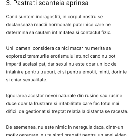
3. Pastrati scanteia aprinsa
Cand suntem indragostiti, in corpul nostru se
declanseaza reactii hormonale puternice care ne
determina sa cautam intimitatea si contactul fizic.
Unii oameni considera ca nici macar nu merita sa
explorezi taramurile erotismului atunci cand nu pot
imparti acelasi pat, dar sexul nu este doar un loc de
intalnire pentru trupuri, ci si pentru emotii, minti, dorinte
si chiar sexualitate.
Ignorarea acestor nevoi naturale din rusine sau rusine
duce doar la frustrare si iritabilitate care fac totul mai
dificil de gestionat si treptat relatia la distanta se raceste.
De asemenea, nu este nimic in neregula daca, dintr-un
motiv oarecare, nu te simti pregatit pentru un apel video