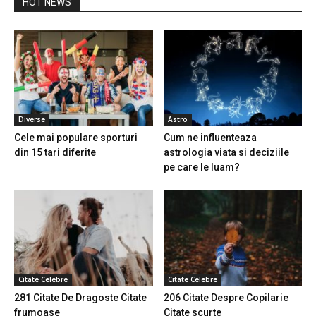
HOT NEWS
Diverse
Astro
Cele mai populare sporturi
Cum ne influenteaza
din 15 tari diferite
astrologia viata si deciziile
pe care le luam?
Citate Celebre
Citate Celebre
281 Citate De Dragoste Citate
206 Citate Despre Copilarie
frumoase
Citate scurte