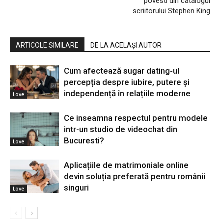
povesti din catalogul
scriitorului Stephen King
ARTICOLE SIMILARE
DE LA ACELAȘI AUTOR
Cum afectează sugar dating-ul
percepția despre iubire, putere și
independență în relațiile moderne
Love
Ce inseamna respectul pentru modele
intr-un studio de videochat din
Bucuresti?
Love
Aplicațiile de matrimoniale online
devin soluția preferată pentru românii
singuri
Love