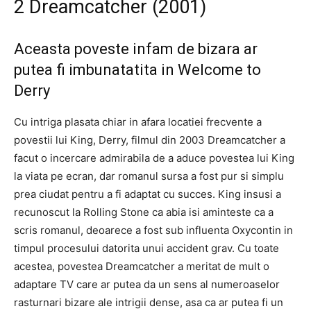
2 Dreamcatcher (2001)
Aceasta poveste infam de bizara ar
putea fi imbunatatita in Welcome to
Derry
Cu intriga plasata chiar in afara locatiei frecvente a
povestii lui King, Derry, filmul din 2003 Dreamcatcher a
facut o incercare admirabila de a aduce povestea lui King
la viata pe ecran, dar romanul sursa a fost pur si simplu
prea ciudat pentru a fi adaptat cu succes. King insusi a
recunoscut la Rolling Stone ca abia isi aminteste ca a
scris romanul, deoarece a fost sub influenta Oxycontin in
timpul procesului datorita unui accident grav. Cu toate
acestea, povestea Dreamcatcher a meritat de mult o
adaptare TV care ar putea da un sens al numeroaselor
rasturnari bizare ale intrigii dense, asa ca ar putea fi un