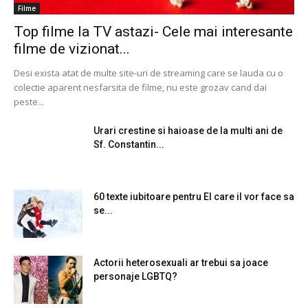
Filme
Top filme la TV astazi- Cele mai interesante
filme de vizionat...
Desi exista atat de multe site-uri de streaming care se lauda cu o
colectie aparent nesfarsita de filme, nu este grozav cand dai
peste...
Urari crestine si haioase de la multi ani de
Sf. Constantin...
60 texte iubitoare pentru El care il vor face sa
se...
Actorii heterosexuali ar trebui sa joace
personaje LGBTQ?