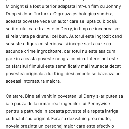
Midnight si a fost ulterior adaptata intr-un film cu Johnny
Depp si John Turturro. O groaza psihologica sumbra,
aceasta poveste vede un autor care se lupta cu blocajul
scriitorului care traieste in Derry, in timp ce incearca sa-
si reia viata pe drumul cel bun. Autorul este ingrozit cand
soseste o figura misterioasa si incepe sa-l acuze ca
ascunde crime ingrozitoare, dar totul nu este asa cum
pare in aceasta poveste neagra comica. Interesant este
ca sfarsitul filmului este semnificativ mai intunecat decat
povestea originala a lui King, desi ambele se bazeaza pe
aceeasi intorsatura majora.
Ca atare, Bine ati venit in povestea lui Derry s-ar putea sa
ia o pauza de la urmarirea tragediilor lui Pennywise
pentru a patrunde in aceasta poveste si a repeta intriga
cu finalul sau original. Fara sa dezvaluie prea multe,
novela prezinta un personaj major care este efectiv o