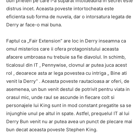
bun prieten pe care l-a suparat intotdeauna in secret este
distrus incet. Aceasta poveste intortocheata este
eficienta sub forma de nuvela, dar o intorsatura legata de
Derry ar face-o mai buna.
Faptul ca „Fair Extension” are loc in Derry inseamna ca
omul misterios care ii ofera protagonistului aceasta
afacere umbroasa nu trebuie sa fie diavolul. In schimb,
ticalosul din IT , Pennywise, clovnul ar putea juca acest
rol , deoarece asta ar lega povestea cu intriga „ Bine ati
venit la Derry” . Aceasta poveste rautacioasa ar oferi, de
asemenea, un bun venit destul de potrivit pentru viata in
orasul mic, unde raul se ascunde in fiecare colt si
personajele lui King sunt in mod constant pregatite sa se
injunghie unul pe altul in spate. Astfel, prequelul IT al lui
Derry Bun venit nu ar putea avea un punct de plecare mai
bun decat aceasta poveste Stephen King.