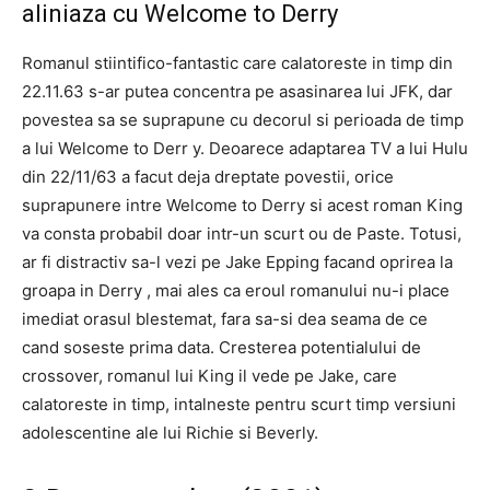
aliniaza cu Welcome to Derry
Romanul stiintifico-fantastic care calatoreste in timp din
22.11.63 s-ar putea concentra pe asasinarea lui JFK, dar
povestea sa se suprapune cu decorul si perioada de timp
a lui Welcome to Derr y. Deoarece adaptarea TV a lui Hulu
din 22/11/63 a facut deja dreptate povestii, orice
suprapunere intre Welcome to Derry si acest roman King
va consta probabil doar intr-un scurt ou de Paste. Totusi,
ar fi distractiv sa-l vezi pe Jake Epping facand oprirea la
groapa in Derry , mai ales ca eroul romanului nu-i place
imediat orasul blestemat, fara sa-si dea seama de ce
cand soseste prima data. Cresterea potentialului de
crossover, romanul lui King il vede pe Jake, care
calatoreste in timp, intalneste pentru scurt timp versiuni
adolescentine ale lui Richie si Beverly.