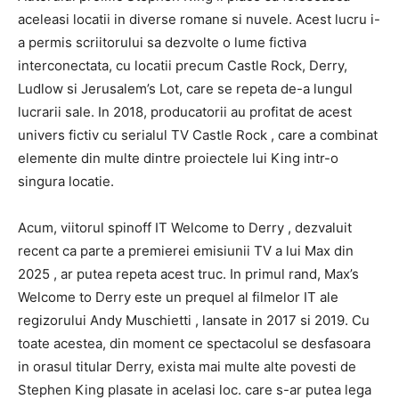
aceleasi locatii in diverse romane si nuvele. Acest lucru i-
a permis scriitorului sa dezvolte o lume fictiva
interconectata, cu locatii precum Castle Rock, Derry,
Ludlow si Jerusalem’s Lot, care se repeta de-a lungul
lucrarii sale. In 2018, producatorii au profitat de acest
univers fictiv cu serialul TV Castle Rock , care a combinat
elemente din multe dintre proiectele lui King intr-o
singura locatie.
Acum, viitorul spinoff IT Welcome to Derry , dezvaluit
recent ca parte a premierei emisiunii TV a lui Max din
2025 , ar putea repeta acest truc. In primul rand, Max’s
Welcome to Derry este un prequel al filmelor IT ale
regizorului Andy Muschietti , lansate in 2017 si 2019. Cu
toate acestea, din moment ce spectacolul se desfasoara
in orasul titular Derry, exista mai multe alte povesti de
Stephen King plasate in acelasi loc. care s-ar putea lega