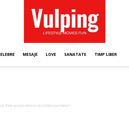
CELEBRE
MESAJE
LOVE
SANATATE
TIMP LIBER
Vulping
e: Este acesta viitorul securității parolelor?