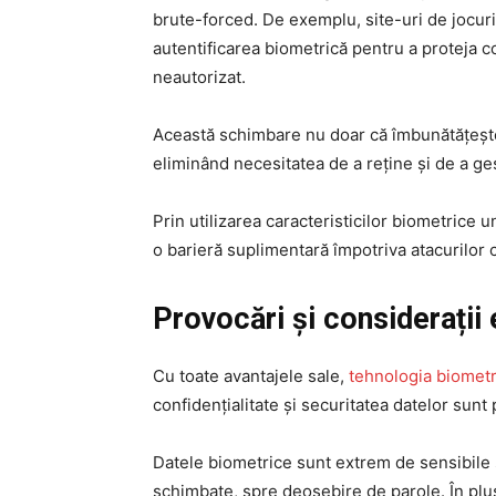
brute-forced. De exemplu, site-uri de jocu
autentificarea biometrică pentru a proteja co
neautorizat.
Această schimbare nu doar că îmbunătățește s
eliminând necesitatea de a reține și de a g
Prin utilizarea caracteristicilor biometrice 
o barieră suplimentară împotriva atacurilor 
Provocări și considerații 
Cu toate avantajele sale,
tehnologia biometr
confidențialitate și securitatea datelor sunt
Datele biometrice sunt extrem de sensibile ș
schimbate, spre deosebire de parole. În plus