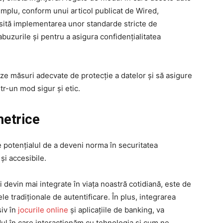
emplu, conform unui articol publicat de Wired,
sită implementarea unor standarde stricte de
buzurile și pentru a asigura confidențialitatea
ze măsuri adecvate de protecție a datelor și să asigure
tr-un mod sigur și etic.
metrice
re potențialul de a deveni norma în securitatea
 și accesibile.
devin mai integrate în viața noastră cotidiană, este de
le tradiționale de autentificare. În plus, integrarea
siv în
jocurile online
și aplicațiile de banking, va
ul în care interacționăm cu tehnologia și cum ne