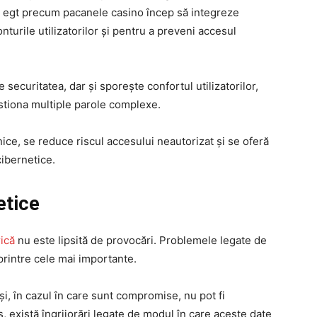
ri egt precum
pacanele casino
încep să integreze
nturile utilizatorilor și pentru a preveni accesul
ecuritatea, dar și sporește confortul utilizatorilor,
estiona multiple parole complexe.
unice, se reduce riscul accesului neautorizat și se oferă
cibernetice.
etice
ică
nu este lipsită de provocări. Problemele legate de
 printre cele mai importante.
i, în cazul în care sunt compromise, nu pot fi
, există îngrijorări legate de modul în care aceste date