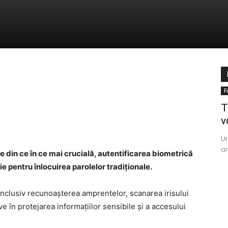
F
T
v
Un
ci
ne din ce în ce mai crucială, autentificarea biometrică
ție pentru înlocuirea parolelor tradiționale.
inclusiv recunoașterea amprentelor, scanarea irisului
e în protejarea informațiilor sensibile și a accesului