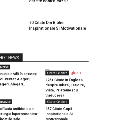
care te controleaza?
70 Citate Din Biblie
Inspirationale Si Motivationale
HOT NEWS
iverse
Citate Celebre
nunia civilă în aceeași
 cu nunta? Alegeri,
175+ Citate in Engleza
egeri, Alegeri..
despre Iubire, Fericire,
Viata, Prietenie (cu
traducere)
anatate
Citate Celebre
ofilaxia antibiotica in
157 Citate Copii
irurgia laparoscopica:
Inspirationale Si
dicatiile sale
Motivationale