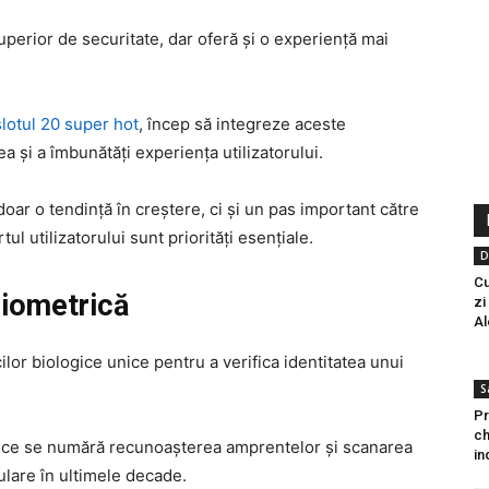
perior de securitate, dar oferă și o experiență mai
slotul 20 super hot
, încep să integreze aceste
a și a îmbunătăți experiența utilizatorului.
oar o tendință în creștere, ci și un pas important către
tul utilizatorului sunt priorități esențiale.
D
Cu
biometrică
zi
Al
cilor biologice unice pentru a verifica identitatea unui
S
Pr
ch
rice se numără recunoașterea amprentelor și scanarea
in
ulare în ultimele decade.