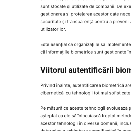
sunt stocate și utilizate de companii. De ex
gestionarea și protejarea acestor date nece
securitate și transparență pentru a preveni a
utilizatorilor.
Este esențial ca organizațiile să implemente
că informațiile biometrice sunt gestionate în
Viitorul autentificării bio
Privind înainte, autentificarea biometrică a
cibernetică, cu tehnologii tot mai sofisticate
Pe măsură ce aceste tehnologii evoluează și 
așteptat ca ele să înlocuiască treptat metode
acestor tehnologii în diverse domenii, inclu
determina o schimbare semnificativă în mod