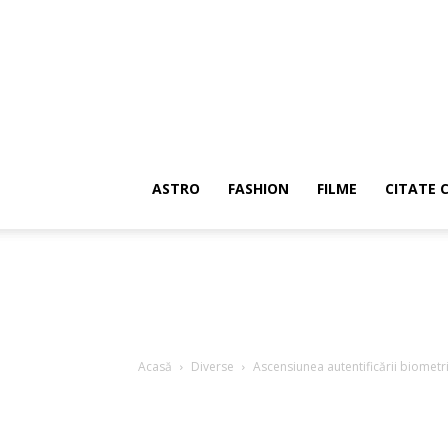
ASTRO
FASHION
FILME
CITATE 
Acasă
Diverse
Ascensiunea autentificării biometric