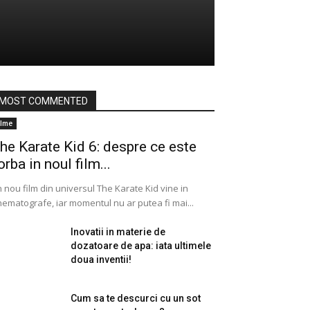
MOST COMMENTED
ilme
he Karate Kid 6: despre ce este
orba in noul film...
 nou film din universul The Karate Kid vine in
nematografe, iar momentul nu ar putea fi mai...
Inovatii in materie de
dozatoare de apa: iata ultimele
doua inventii!
Cum sa te descurci cu un sot