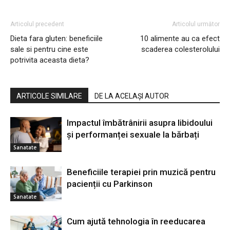
Articolul precedent
Articolul următor
Dieta fara gluten: beneficiile
10 alimente au ca efect
sale si pentru cine este
scaderea colesterolului
potrivita aceasta dieta?
ARTICOLE SIMILARE
DE LA ACELAȘI AUTOR
Impactul îmbătrânirii asupra libidoului
și performanței sexuale la bărbați
Sanatate
Beneficiile terapiei prin muzică pentru
pacienții cu Parkinson
Sanatate
Cum ajută tehnologia în reeducarea