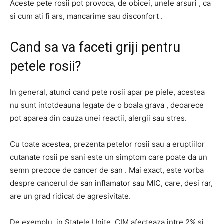
Aceste pete rosii pot provoca, de obicei, unele arsuri , ca
si cum ati fi ars, mancarime sau disconfort .
Cand sa va faceti griji pentru
petele rosii?
In general, atunci cand pete rosii apar pe piele, acestea
nu sunt intotdeauna legate de o boala grava , deoarece
pot aparea din cauza unei reactii, alergii sau stres.
Cu toate acestea, prezenta petelor rosii sau a eruptiilor
cutanate rosii pe sani este un simptom care poate da un
semn precoce de cancer de san . Mai exact, este vorba
despre cancerul de san inflamator sau MIC, care, desi rar,
are un grad ridicat de agresivitate.
De exemplu, in Statele Unite, CIM afecteaza intre 2% si