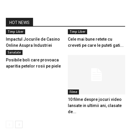
HOT NEWS
Timp Liber
Timp Liber
Impactul Jocurile de Casino
Cele mai bune retete cu
Online Asupra Industriei
creveti pe care le puteti gati...
Cazino
Sanatate
Posibile boli care provoaca
aparitia petelor rosii pe piele
Filme
10 filme despre jocuri video
lansate in ultimii ani, clasate
de...